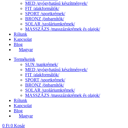
MED /gyógyhatású készítmények/
FIT /alakformálók/
SPORT /sportkrémek/
BRONZ /önbarnítók/
SOLAR /szoláriumkrémek/
MASSZÁZS /masszázskrémek és olajok/
Rólunk
Kapcsolat
Blog
Magyar
Termékeink
SUN /napkrémek/
MED /gyógyhatású készítmények/
FIT /alakformálók/
SPORT /sportkrémek/
BRONZ /önbarnítók/
SOLAR /szoláriumkrémek/
MASSZÁZS /masszázskrémek és olajok/
Rólunk
Kapcsolat
Blog
Magyar
0
Ft
0
Kosár