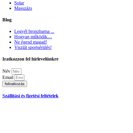
Solar
Masszázs
Blog
Legyél bronzbarna ...
Hogyan működik....
Ne égesd magad!
Viszlát sportsérülés!
Iratkozzon fel hírlevelünkre
Név
Email
feliratkozás
Szállítási és fizetési feltételek