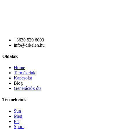
+3630 520 6003
info@drkelen.hu
Oldalak
Home
Termékeink
Kapcsolat
Blog
Generációk óta
Termékeink
Sun
Med
Fit
Sport